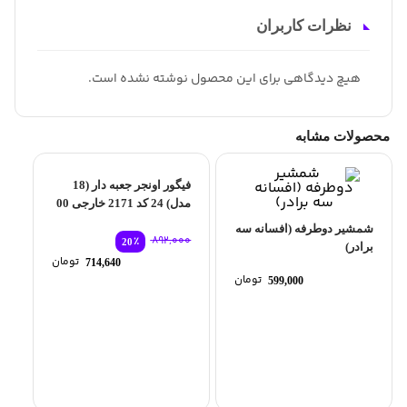
نظرات کاربران
هیچ دیدگاهی برای این محصول نوشته نشده است.
محصولات مشابه
فیگور اونجر جعبه دار (18
مدل) 24 کد 2171 خارجی 00
شمشیر دوطرفه (افسانه سه
892,000
٪
20
برادر)
قیمت
تومان
714,640
اصلی:
قیمت
تومان
599,000
0
فعلی:
بود.
714,640 تومان.