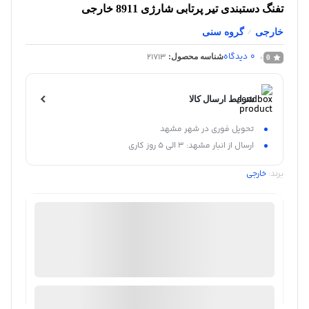
تفنگ دستبندی تیر پرتابی شارژی 8911 خارجی
/
خارجی
گروه سنی
0
دیدگاه
21713
شناسه محصول:
0
شرایط ارسال کالا
تحویل فوری در شهر مشهد
ارسال از انبار مشهد: 3 الی 5 روز کاری
برند:
خارجی
شگفت انگیز
منتخب
98%
رضایت خریداران
عملکرد
عالی
در انبار موجود نمی باشد
ارسال توسط شگفت انگیز