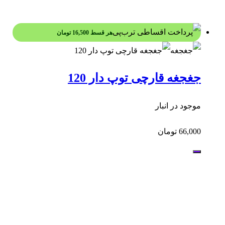
هر قسط
16,500
تومان
جغجغه قارچی توپ دار 120
موجود در انبار
66,000
تومان