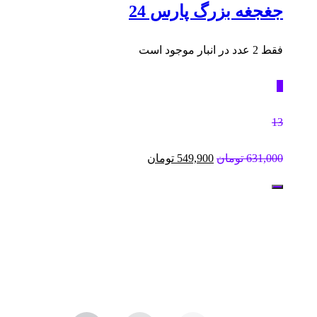
جغجغه بزرگ پارس 24
فقط 2 عدد در انبار موجود است
٪
13
قیمت
قیمت
631,000
تومان
549,900
تومان
اصلی:
فعلی:
631,000 تومان
549,900 تومان.
بود.