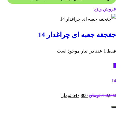
فروش ویژه
جغجغه جعبه ای چراغدار 14
فقط 1 عدد در انبار موجود است
٪
14
قیمت
قیمت
750,000
تومان
647,800
تومان
اصلی:
فعلی:
750,000 تومان
647,800 تومان.
بود.