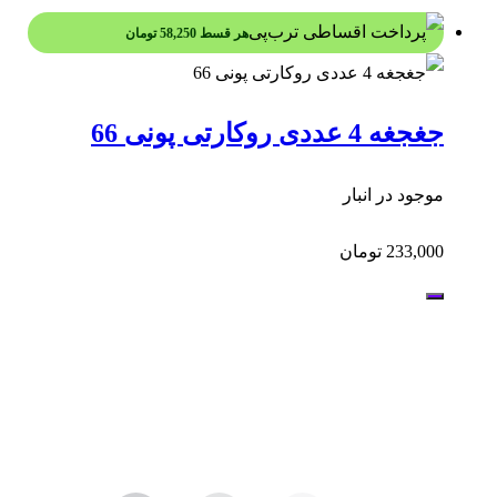
هر قسط
58,250
تومان
جغجغه 4 عددی روکارتی پونی 66
موجود در انبار
233,000
تومان