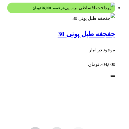
هر قسط
76,000
تومان
جغجغه طبل پونی 30
موجود در انبار
304,000
تومان