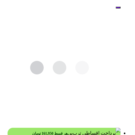
هر قسط
161,950
تومان