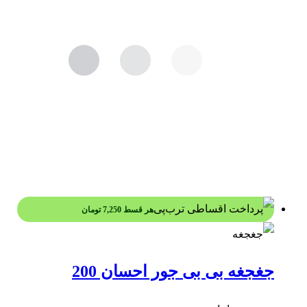
هر قسط
7,250
تومان
جغجغه بی بی جور احسان 200