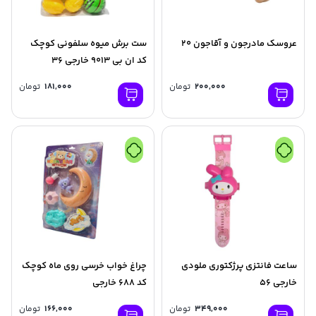
عروسک مادرجون و آقاجون 20
ست برش میوه سلفونی کوچک
کد ان بی 9013 خارجی 36
200,000
تومان
181,000
تومان
ساعت فانتزی پرژکتوری ملودی
چراغ خواب خرسی روی ماه کوچک
خارجی 56
کد 688 خارجی
349,000
تومان
166,000
تومان