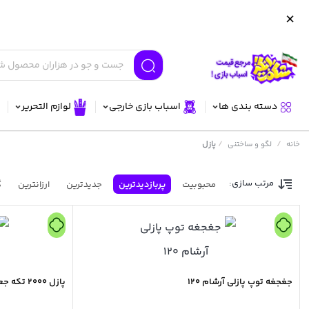
دسته بندی ها
اسباب بازی خارجی
لوازم التحریر
/
/
پازل
خانه
لگو و ساختنی
مرتب سازی:
محبوبیت
پربازدیدترین
جدیدترین
ارزانترین
گ
جغجغه توپ پازلی آرشام 120
پازل 2000 تکه جعبه دار رینگ