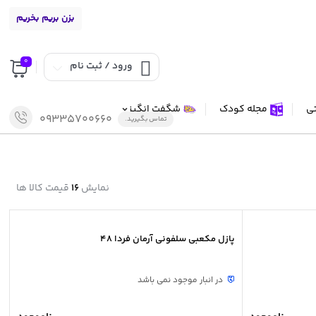
بزن بریم بخریم
0
ورود / ثبت نام
تی
مجله کودک
شگفت انگیز
09335700660
تماس بگیرید.
نمایش
16
قیمت کالا ها
پازل مکعبی سلفونی آرمان فردا 48
در انبار موجود نمی باشد