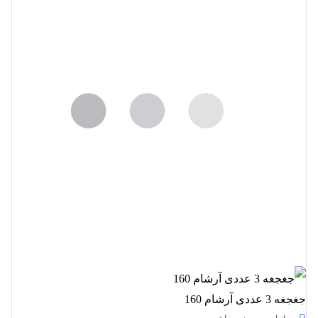
جغجغه 3 عددی آرشام 160