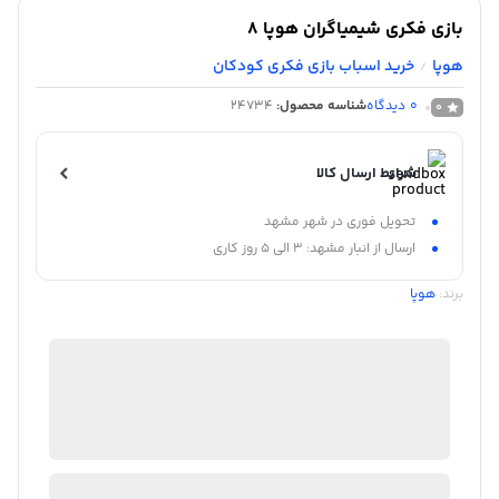
بازی فکری شیمیاگران هوپا 8
هوپا
خرید اسباب بازی فکری کودکان
/
0
دیدگاه
شناسه محصول:
24734
0
شرایط ارسال کالا
تحویل فوری در شهر مشهد
ارسال از انبار مشهد: 3 الی 5 روز کاری
برند:
هوپا
شگفت انگیز
منتخب
98%
رضایت خریداران
عملکرد
عالی
موجود در انبار
ارسال توسط شگفت انگیز