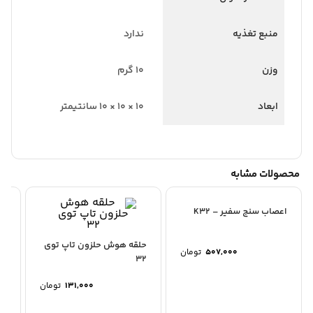
منبع تغذیه
ندارد
وزن
10 گرم
ابعاد
10 × 10 × 10 سانتیمتر
محصولات مشابه
اعصاب سنج سفیر – K32
ست
خار
حلقه هوش حلزون تاپ توی
507,000
تومان
32
131,000
تومان