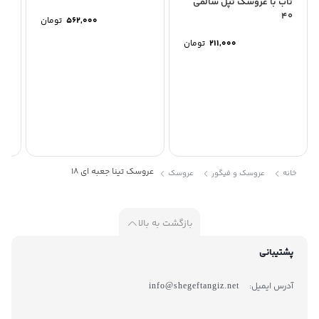
تاب با عروسک تپل سالمی
عر
36
40
پوست
562,000
تومان
211,000
تومان
عروسک تینا جعبه ای 18
خانه
عروسک و فیگور
عروسک
بازگشت به بالا
پشتیبانی
آدرس ایمیل:
info@shegeftangiz.net