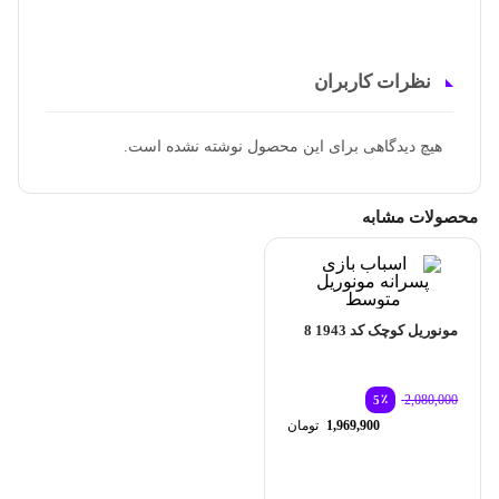
نظرات کاربران
هیچ دیدگاهی برای این محصول نوشته نشده است.
محصولات مشابه
مونوریل کوچک کد 1943 8
٪
2,080,000
5
قیمت
1,969,900
تومان
اصلی:
قیمت
2,080,000 تومان
فعلی:
بود.
1,969,900 تومان.