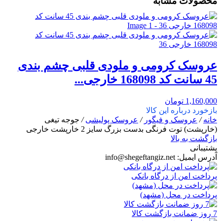
محصولات مشابه
عروسک کرومی و ملودی قلبی چشم بندی
45 سانت کد 168098 خارجی...
1,160,000
تومان
بازخورد درباره این کالا
خانه
/
عروسک و فیگور
/
عروسک پولیشی
/
جوجه تیغی
(خارپشت) توت فرنگی بدست بزرگ سایز 2 خارپشت خارجی
بازگشت به بالا
پشتیبانی
آدرس ایمیل:
info@shegeftangiz.net
پرداخت امن از درگاه بانکی
پرداخت در محل (مشهد)
7 روز ضمانت بازگشت کالا