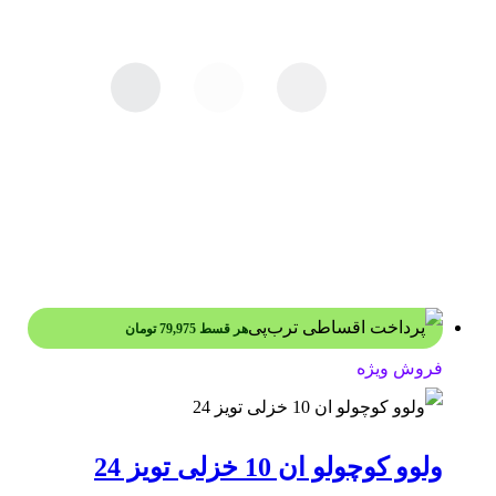
هر قسط
79,975
تومان
فروش ویژه
ولوو کوچولو ان 10 خزلی تویز 24