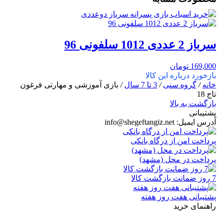
سرباز 2 عددی 1012 سلفونی 96
169,000
تومان
بازخورد درباره این کالا
خانه
/
گروه سنی
/
3 تا 7 سال
/
بازی آموزشی و مهارتی فرغون
تاج 18
بازگشت به بالا
پشتیبانی
آدرس ایمیل:
info@shegeftangiz.net
پرداخت امن از درگاه بانکی
پرداخت در محل (مشهد)
7 روز ضمانت بازگشت کالا
پشتیبانی هفت روز هفته
راهنمای خرید