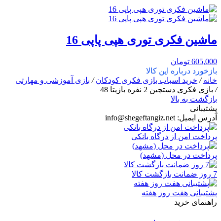
ماشین فکری توری هپی پاپی 16
605,000
تومان
بازخورد درباره این کالا
خانه
/
خرید اسباب بازی فکری کودکان
/
بازی آموزشی و مهارتی
/
بازی فکری دستچین 2 نفره بازیتا 48
بازگشت به بالا
پشتیبانی
آدرس ایمیل:
info@shegeftangiz.net
پرداخت امن از درگاه بانکی
پرداخت در محل (مشهد)
7 روز ضمانت بازگشت کالا
پشتیبانی هفت روز هفته
راهنمای خرید