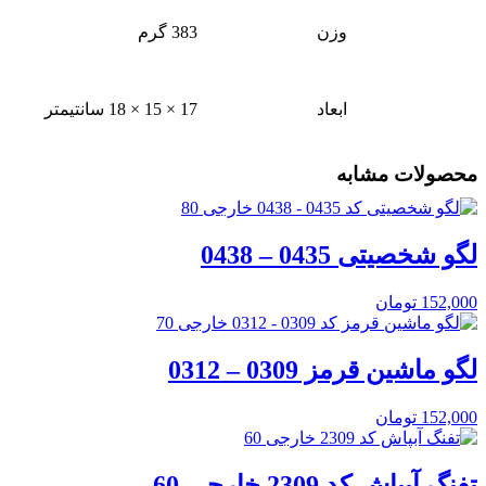
وزن
383 گرم
ابعاد
17 × 15 × 18 سانتیمتر
محصولات مشابه
لگو شخصیتی 0435 – 0438
152,000
تومان
لگو ماشین قرمز 0309 – 0312
152,000
تومان
تفنگ آبپاش کد 2309 خارجی 60