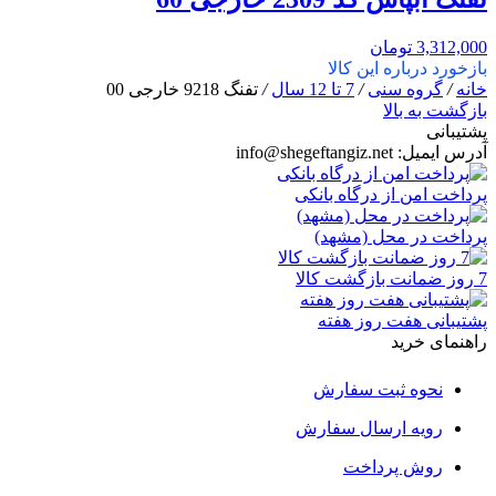
3,312,000
تومان
بازخورد درباره این کالا
خانه
/
گروه سنی
/
7 تا 12 سال
/
تفنگ 9218 خارجی 00
بازگشت به بالا
پشتیبانی
آدرس ایمیل:
info@shegeftangiz.net
پرداخت امن از درگاه بانکی
پرداخت در محل (مشهد)
7 روز ضمانت بازگشت کالا
پشتیبانی هفت روز هفته
راهنمای خرید
نحوه ثبت سفارش
رویه ارسال سفارش
روش پرداخت