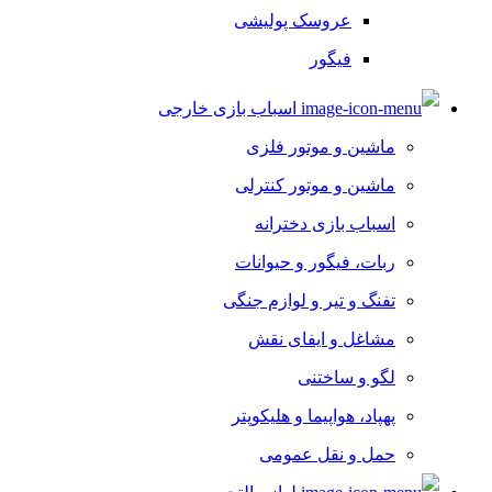
عروسک پولیشی
فیگور
ربات اسباب بازی
اسباب بازی خارجی
عروسک
ماشین و موتور فلزی
حیوانات و دایناسور
ماشین و موتور کنترلی
آویز و جاسوئیچی کودک
اسباب بازی دخترانه
اسباب بازی دخترانه
ربات، فیگور و حیوانات
ست آشپزخانه
تفنگ و تیر و لوازم جنگی
ست اتاق خواب
مشاغل و ایفای نقش
ست پیک نیک
لگو و ساختنی
ست نظافت
پهپاد، هواپیما و هلیکوپتر
سیسمونی عروسک
حمل و نقل عمومی
لوازم ورزشی