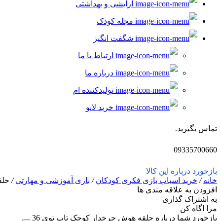
آرایشی و بهداشتی
سه چرخه و راکر
مجله کودک
موتور کنترلی
شگفت انگیز
حمل و نقل عمومی
ارتباط با ما
قطار و لوکوموتیو
درباره ما
ست حمل و نقل
تولیدکننده ام
کشتی، قایق و زیر دریایی
خرید لایو
لگو و ساختنی
تماس بگیرید.
بازی ساختنی
09335700660
پازل
بازخورد درباره این کالا
لگو
خانه
/
خرید اسباب بازی فکری کودکان
/
بازی آموزشی و مهارتی
/
حلق
ابزار شوخی
افزودن به علاقه مندی ها
به اشتراک گذاری
فیجت، پاپیت و اسپینر
مرا اگاه کن
بازخورد شما درباره حلقه هوش چرخدار کوچک تاپ توی 36