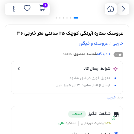
0
عروسک ستاره آبرنگى کوچک 25 سانتى متر خارجی 36
خارجی
عروسک و فیگور
/
0
دیدگاه
شناسه محصول:
25018
0
شرایط ارسال کالا
تحویل فوری در شهر مشهد
ارسال از انبار مشهد: 3 الی 5 روز کاری
برند:
خارجی
شگفت انگیز
منتخب
98%
رضایت خریداران
عملکرد
عالی