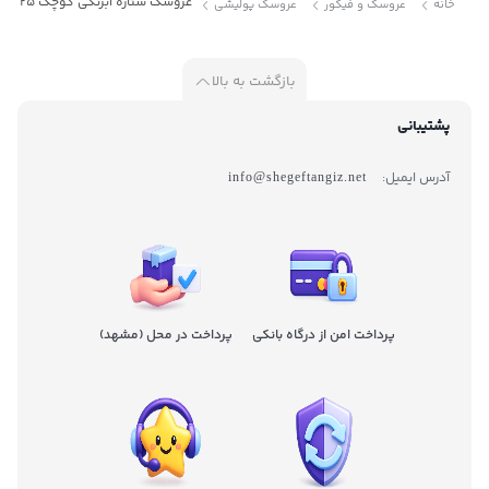
عروسک ستاره آبرنگى کوچک 25 سانتى متر خارجی 36
خانه
عروسک و فیگور
عروسک پولیشی
بازگشت به بالا
پشتیبانی
آدرس ایمیل:
info@shegeftangiz.net
پرداخت امن از درگاه بانکی
پرداخت در محل (مشهد)