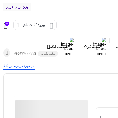
بزن بریم بخریم
0
ورود / ثبت نام
تی
مجله کودک
شگفت انگیز
09335700660
تماس بگیرید.
بازخورد درباره این کالا
شگفت انگیز
منتخب
98%
رضایت خریداران
عملکرد
عالی