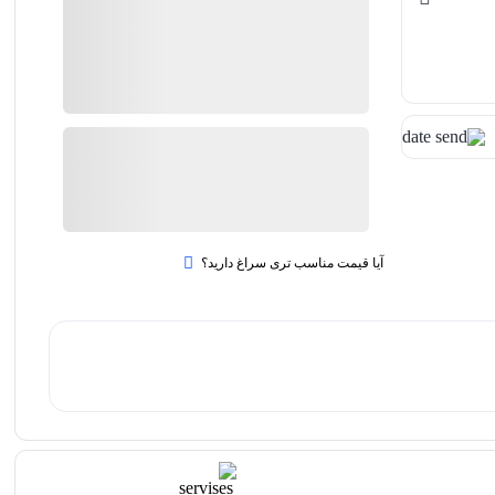
موجود در انبار
ارسال توسط شگفت انگیز
403,000
تومان
سرویس
افزودن به سبد خرید
یاس
2
طبقه
شریفی
آیا قیمت مناسب تری سراغ دارید؟
تویز
12
quantity