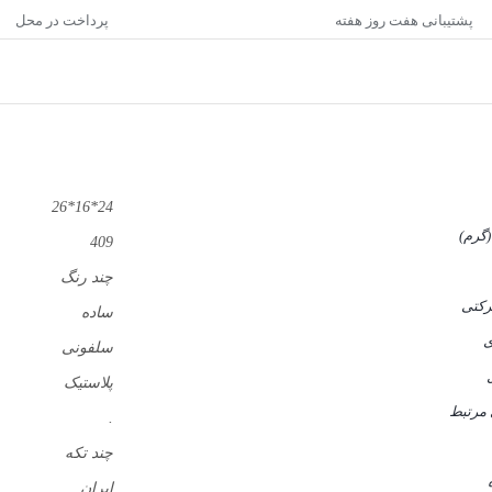
پشتیبانی هفت روز هفته
پرداخت در محل
24*16*26
گرم)
409
چند رنگ
رکتی
ساده
ی
سلفونی
پلاستیک
مرتبط
.
چند تکه
ایران