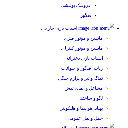
عروسک پولیشی
فیگور
ربات اسباب بازی
اسباب بازی خارجی
عروسک
ماشین و موتور فلزی
حیوانات و دایناسور
ماشین و موتور کنترلی
آویز و جاسوئیچی کودک
اسباب بازی دخترانه
اسباب بازی دخترانه
ربات، فیگور و حیوانات
ست آشپزخانه
تفنگ و تیر و لوازم جنگی
ست اتاق خواب
مشاغل و ایفای نقش
ست پیک نیک
لگو و ساختنی
ست نظافت
پهپاد، هواپیما و هلیکوپتر
سیسمونی عروسک
حمل و نقل عمومی
لوازم ورزشی