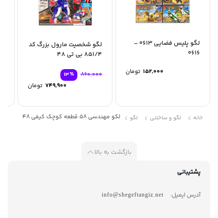
لگو پلیس فضایی 0613 –
لگو شخصیت مارول بزرگ کد
لگ
0616
851/4 بی تی 48
6006
152,000
تومان
٪
860,000
13
قیمت
749,900
تومان
اصلی:
قیمت
0
فعلی:
بود.
749,900 تومان.
لگو مهندسی 58 قطعه کوچک کیفی 48
خانه
لگو و ساختنی
لگو
بازگشت به بالا
پشتیبانی
آدرس ایمیل:
info@shegeftangiz.net