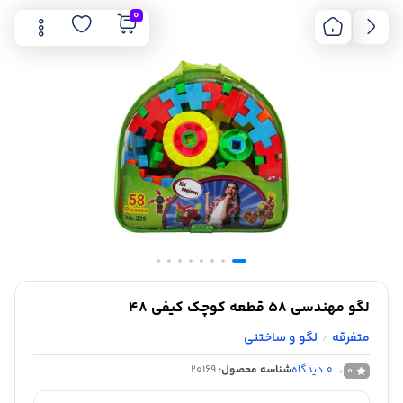
0
لگو مهندسی 58 قطعه کوچک کیفی 48
متفرقه
لگو و ساختنی
/
0
دیدگاه
شناسه محصول:
20169
0