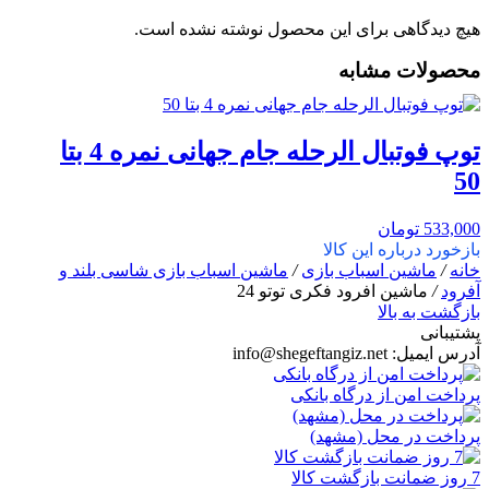
هیچ دیدگاهی برای این محصول نوشته نشده است.
محصولات مشابه
توپ فوتبال الرحله جام جهانی نمره 4 بتا
50
533,000
تومان
بازخورد درباره این کالا
خانه
/
ماشین اسباب بازی
/
ماشین اسباب بازی شاسی بلند و
آفرود
/
ماشین افرود فکری توتو 24
بازگشت به بالا
پشتیبانی
آدرس ایمیل:
info@shegeftangiz.net
پرداخت امن از درگاه بانکی
پرداخت در محل (مشهد)
7 روز ضمانت بازگشت کالا