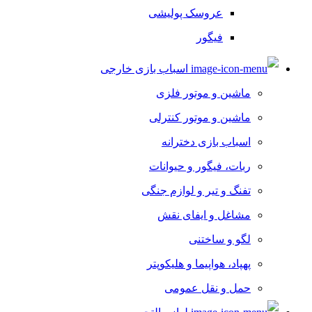
عروسک پولیشی
فیگور
ربات اسباب بازی
اسباب بازی خارجی
عروسک
ماشین و موتور فلزی
حیوانات و دایناسور
ماشین و موتور کنترلی
آویز و جاسوئیچی کودک
اسباب بازی دخترانه
اسباب بازی دخترانه
ربات، فیگور و حیوانات
ست آشپزخانه
تفنگ و تیر و لوازم جنگی
ست اتاق خواب
مشاغل و ایفای نقش
ست پیک نیک
لگو و ساختنی
ست نظافت
پهپاد، هواپیما و هلیکوپتر
سیسمونی عروسک
حمل و نقل عمومی
لوازم ورزشی