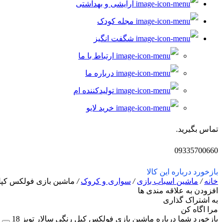
آرایشی و بهداشتی
سه چرخه و راکر
مجله کودک
موتور کنترلی
شگفت انگیز
حمل و نقل عمومی
ارتباط با ما
قطار و لوکوموتیو
درباره ما
ست حمل و نقل
تولیدکننده ام
کشتی، قایق و زیر دریایی
خرید لایو
لگو و ساختنی
تماس بگیرید.
بازی ساختنی
09335700660
پازل
بازخورد درباره این کالا
لگو
خانه
/
ماشین اسباب بازی
/
سواری و کروک
/
ماشین بازی فولکس کپل ر
ابزار شوخی
افزودن به علاقه مندی ها
به اشتراک گذاری
فیجت، پاپیت و اسپینر
مرا اگاه کن
بازخورد شما درباره ماشین بازی فولکس کپل رنگی سالار تویز 18