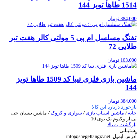
1514 طاها تویز 144
384,000
تومان
تفنگ مسلسل ام پی 5 مولتی کالر هفت تیر
طلایی 72
103,000
تومان
ماشین بازی فلزی تیبا کد 1509 طاها تویز
144
384,000
تومان
بازخورد درباره این کالا
خانه
/
ماشین اسباب بازی
/
سواری و کروک
/
ماشین نیسان جی
تی آر وکیوم تک توی 10
بازگشت به بالا
پشتیبانی
آدرس ایمیل:
info@shegeftangiz.net