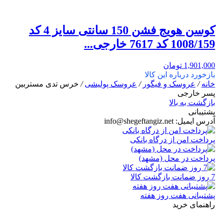
کوسن هویج فشن 150 سانتی سایز 4 کد
1008/159 کد 7617 خارجی...
1,901,000
تومان
بازخورد درباره این کالا
خانه
/
عروسک و فیگور
/
عروسک پولیشی
/
خرس تدی مستربین
پسر خارجی
بازگشت به بالا
پشتیبانی
آدرس ایمیل:
info@shegeftangiz.net
پرداخت امن از درگاه بانکی
پرداخت در محل (مشهد)
7 روز ضمانت بازگشت کالا
پشتیبانی هفت روز هفته
راهنمای خرید