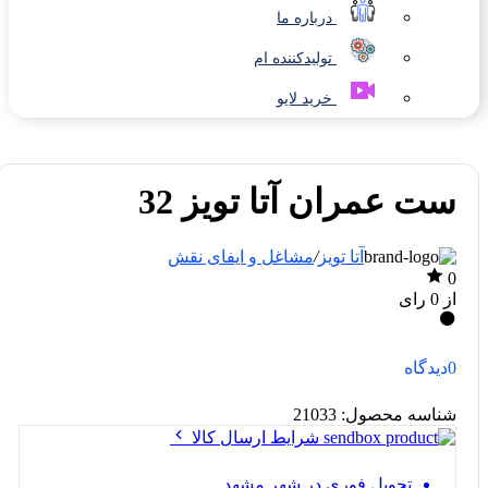
درباره ما
تولیدکننده ام
خرید لایو
ست عمران آتا تویز 32
آتا تویز
/
مشاغل و ایفای نقش
0
از 0 رای
0
دیدگاه
شناسه محصول:
21033
شرایط ارسال کالا
تحویل فوری در شهر مشهد