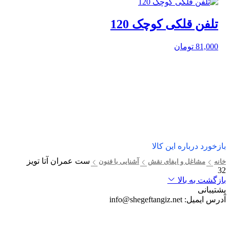
تلفن قلکی کوچک 120
81,000
تومان
بازخورد درباره این کالا
ست عمران آتا تویز
خانه
مشاغل و ایفای نقش
آشنایی با فنون
32
بازگشت به بالا
پشتیبانی
آدرس ایمیل:
info@shegeftangiz.net