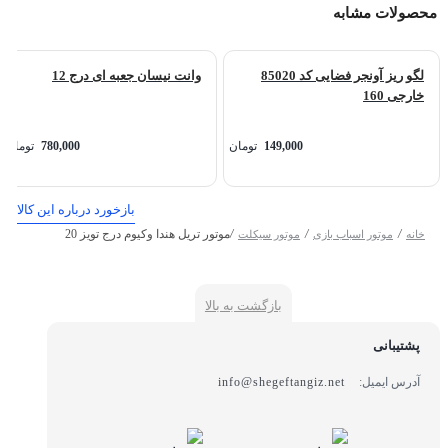
محصولات مشابه
لگو ریز آونجر فضایی کد 85020
وانت نیسان جعبه ای درج 12
خارجی 160
149,000
تومان
780,000
تومان
بازخورد درباره این کالا
/
/
/
موتور تریل هندا وکیوم درج تویز 20
خانه
موتور اسباب بازی
موتور سیکلت
بازگشت به بالا
پشتیبانی
آدرس ایمیل:
info@shegeftangiz.net