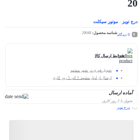
20
درج تویز
موتور سیکلت
/
شناسه محصول:
20048
0
دیدگاه
0
شرایط ارسال کالا
تحویل فوری در شهر مشهد
ارسال از انبار مشهد: 3 الی 5 روز کاری
آماده ارسال
تحویل تا 3 روز کاری
برند:
درج تویز
شگفت انگیز
منتخب
98%
رضایت خریداران
عملکرد
عالی