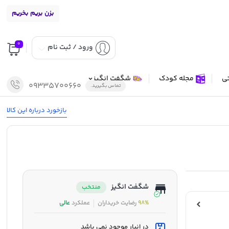
بزن بریم بخریم
0
ورود / ثبت نام
تی
مجله کودک
شگفت انگیز
09335700660
تماس بگیرید.
بازخورد درباره این کالا
شگفت انگیز
منتخب
98%
رضایت خریداران
عملکرد
عالی
در انبار موجود نمی باشد