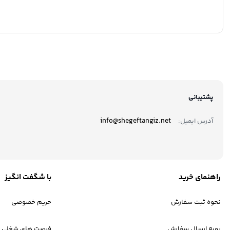
پشتیبانی
info@shegeftangiz.net
آدرس ایمیل:
راهنمای خرید
با شگفت انگیز
نحوه ثبت سفارش
حریم خصوصی
رویه ارسال سفارش
فرصت های شغلی